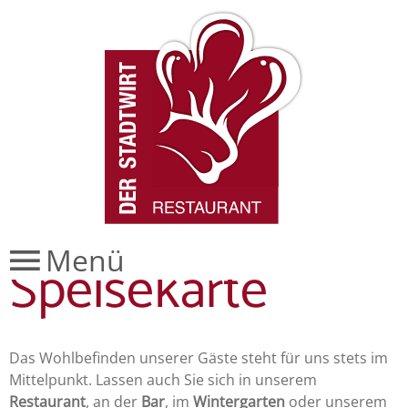
Bildergalerie
Facebook
+43 4242 24619
info@stadtwirt-villach.at
Instagram
Dienstag Ruhetag
Anfrage
Wetter
Reservierung
Menü
Speisekarte
Das Wohlbefinden unserer Gäste steht für uns stets im
Mittelpunkt. Lassen auch Sie sich in unserem
Restaurant
, an der
Bar
, im
Wintergarten
oder unserem